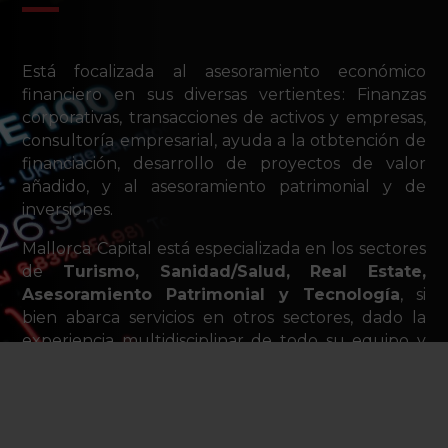
Está focalizada al asesoramiento económico
financiero en sus diversas vertientes : Finanzas
corporativas, transacciones de activos y empresas,
consultoría empresarial, ayuda a la otbtención de
financiación, desarrollo de proyectos de valor
añadido, y al asesoramiento patrimonial y de
inversiones.
Mallorca Capital está especializada en los sectores
de
Turismo, Sanidad/Salud, Real Estate,
Asesoramiento Patrimonial y Tecnología
, si
bien abarca servicios en otros sectores, dado la
experiencia multidisciplinar de todo su equipo y
« partners » asociados.
La tipología principal de sus clientes son
pymes/autónomos/empresarios, empresas de